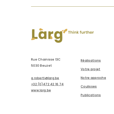
Rue Chainisse 13C
Réalisations
5030 Beuzet
Votre projet
Notre approche
g.roberti@larg.be
+32 (0)472 42 16 74
Coulisses
www.larg.be
Publications