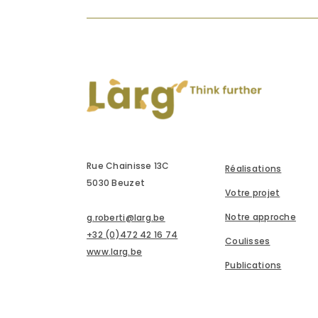
Rue Chainisse 13C
Réalisations
5030 Beuzet
Votre projet
Notre approche
g.roberti@larg.be
+32 (0)472 42 16 74
Coulisses
www.larg.be
Publications